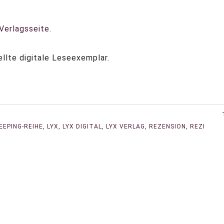
 Verlagsseite
.
llte digitale Leseexemplar.
EEPING-REIHE
,
LYX
,
LYX DIGITAL
,
LYX VERLAG
,
REZENSION
,
REZI