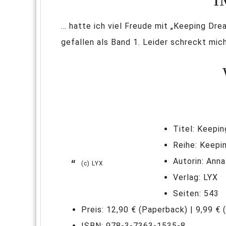
… hatte ich viel Freude mit „Keeping Dr
gefallen als Band 1. Leider schreckt mic
Titel: Keepi
Reihe: Keepi
Autorin: Ann
(c) LYX
Verlag: LYX
Seiten: 543
Preis: 12,90 € (Paperback) | 9,99 € 
ISBN: 978-3-7363-1535-8