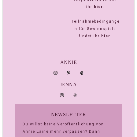
ihr
hier
.
Teilnahmebedingunge
n für Gewinnspiele
findet ihr
hier
.
ANNIE
JENNA
NEWSLETTER
Du willst keine Veröffentlichung von
Annie Laine mehr verpassen? Dann