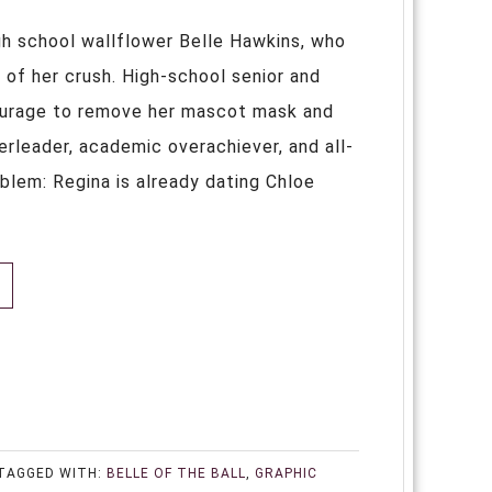
gh school wallflower Belle Hawkins, who
nd of her crush. High-school senior and
courage to remove her mascot mask and
rleader, academic overachiever, and all-
oblem: Regina is already dating Chloe
TAGGED WITH:
BELLE OF THE BALL
,
GRAPHIC