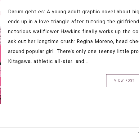
Darum geht es: A young adult graphic novel about hi
ends up in a love triangle after tutoring the girlfrie
notorious wallflower Hawkins finally works up the 
ask out her longtime crush: Regina Moreno, head chee
around popular girl. There’s only one teensy little pr
Kitagawa, athletic all-star…and ...
VIEW POST