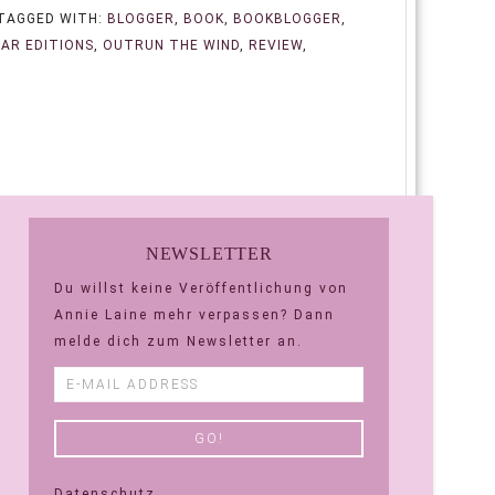
TAGGED WITH:
BLOGGER
,
BOOK
,
BOOKBLOGGER
,
AR EDITIONS
,
OUTRUN THE WIND
,
REVIEW
,
NEWSLETTER
Du willst keine Veröffentlichung von
Annie Laine mehr verpassen? Dann
melde dich zum Newsletter an.
Datenschutz