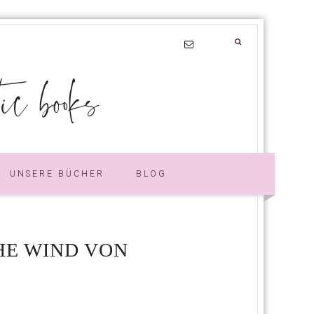
 books
UNSERE BÜCHER
BLOG
HE WIND VON