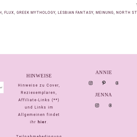
H
,
FLUX
,
GREEK MYTHOLOGY
,
LESBIAN FANTASY
,
MEINUNG
,
NORTH ST
ANNIE
HINWEISE
Hinweise zu Cover,
Reziexemplaren,
JENNA
Affiliate-Links (**)
und Links im
Allgemeinen findet
ihr
hier
.
Teilnahmebedingung