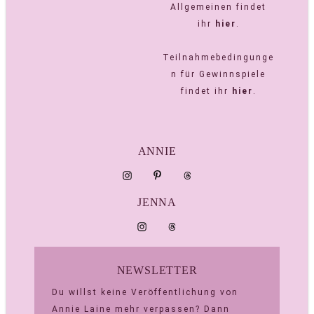
Allgemeinen findet
ihr
hier
.
Teilnahmebedingunge
n für Gewinnspiele
findet ihr
hier
.
ANNIE
JENNA
NEWSLETTER
Du willst keine Veröffentlichung von
Annie Laine mehr verpassen? Dann