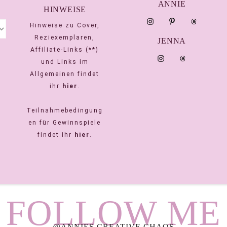
ANNIE
HINWEISE
Hinweise zu Cover,
Reziexemplaren,
JENNA
Affiliate-Links (**)
und Links im
Allgemeinen findet
ihr
hier
.
Teilnahmebedingung
en für Gewinnspiele
findet ihr
hier
.
FOLLOW ME
@ANNIES.CREATIVE.CHAOS