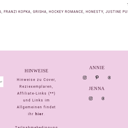
G
,
FRANZI KOPKA
,
GRISHA
,
HOCKEY ROMANCE
,
HONESTY
,
JUSTINE PU
ANNIE
HINWEISE
Hinweise zu Cover,
Reziexemplaren,
JENNA
Affiliate-Links (**)
und Links im
Allgemeinen findet
ihr
hier
.
Teilnahmebedingung