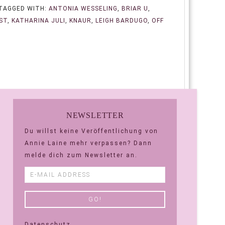
TAGGED WITH:
ANTONIA WESSELING
,
BRIAR U
,
ST
,
KATHARINA JULI
,
KNAUR
,
LEIGH BARDUGO
,
OFF
NEWSLETTER
Du willst keine Veröffentlichung von
Annie Laine mehr verpassen? Dann
melde dich zum Newsletter an.
Datenschutz