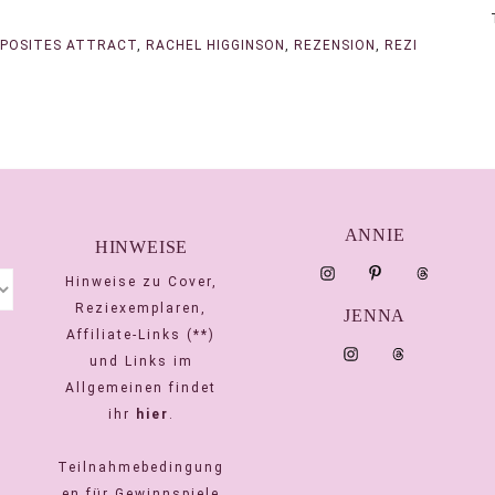
POSITES ATTRACT
,
RACHEL HIGGINSON
,
REZENSION
,
REZI
ANNIE
HINWEISE
Hinweise zu Cover,
Reziexemplaren,
JENNA
Affiliate-Links (**)
und Links im
Allgemeinen findet
ihr
hier
.
Teilnahmebedingung
en für Gewinnspiele