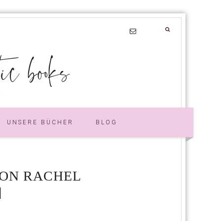
 books
UNSERE BÜCHER
BLOG
VON RACHEL
]