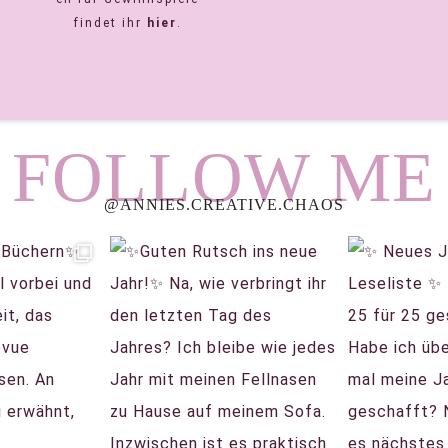
findet ihr
hier
.
FOLLOW ME
@ANNIES.CREATIVE.CHAOS