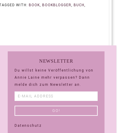
TAGGED WITH:
BOOK
,
BOOKBLOGGER
,
BUCH
,
NEWSLETTER
Du willst keine Veröffentlichung von
Annie Laine mehr verpassen? Dann
melde dich zum Newsletter an.
Datenschutz