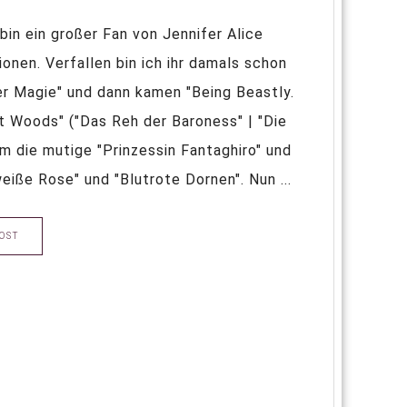
 bin ein großer Fan von Jennifer Alice
nen. Verfallen bin ich ihr damals schon
er Magie" und dann kamen "Being Beastly.
et Woods" ("Das Reh der Baroness" | "Die
um die mutige "Prinzessin Fantaghiro" und
iße Rose" und "Blutrote Dornen". Nun ...
OST