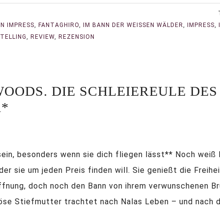
N IMPRESS
,
FANTAGHIRO
,
IM BANN DER WEISSEN WÄLDER
,
IMPRESS
,
TELLING
,
REVIEW
,
REZENSION
WOODS. DIE SCHLEIEREULE DES
R*
sein, besonders wenn sie dich fliegen lässt** Noch weiß 
er sie um jeden Preis finden will. Sie genießt die Freihei
offnung, doch noch den Bann von ihrem verwunschenen Br
böse Stiefmutter trachtet nach Nalas Leben – und nach de