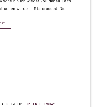
 Woche bin ich wieder voll dabei! Let's
lmt sehen würde Starcrossed: Die ...
OST
TAGGED WITH:
TOP TEN THURSDAY