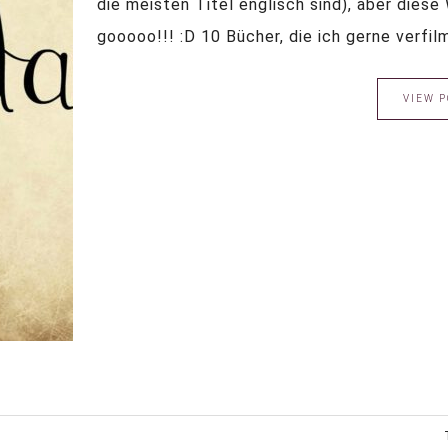
die meisten Titel englisch sind), aber diese
gooooo!!! :D 10 Bücher, die ich gerne verfi
VIEW P