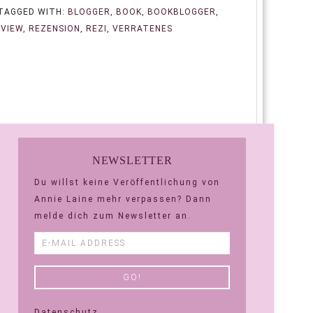
TAGGED WITH:
BLOGGER
,
BOOK
,
BOOKBLOGGER
,
EVIEW
,
REZENSION
,
REZI
,
VERRATENES
NEWSLETTER
Du willst keine Veröffentlichung von
Annie Laine mehr verpassen? Dann
melde dich zum Newsletter an.
Datenschutz