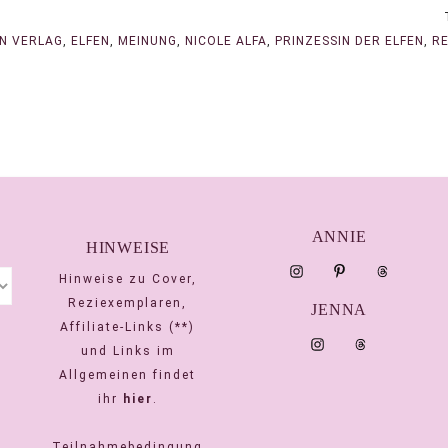
N VERLAG
,
ELFEN
,
MEINUNG
,
NICOLE ALFA
,
PRINZESSIN DER ELFEN
,
R
ANNIE
HINWEISE
Hinweise zu Cover,
Reziexemplaren,
JENNA
Affiliate-Links (**)
und Links im
Allgemeinen findet
ihr
hier
.
Teilnahmebedingung