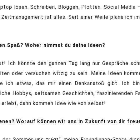
ptop lösen. Schreiben, Bloggen, Plotten, Social Media 
Zeitmanagement ist alles. Seit einer Weile plane ich i
en Spaß? Woher nimmst du deine Ideen?
gut! Ich könnte den ganzen Tag lang nur Gespräche sch
eiten oder versuchen witzig zu sein. Meine Ideen komme
e ich etwas, das mir einen Denkanstoß gibt. Ich b
iche Hobbys, seltsamen Geschichten, faszinierenden Fa
d erlebt, dann kommen Idee wie von selbst!
enen? Worauf können wir uns in Zukunft von dir freu
n der Sommer uns trägt“, meine Freundinnen-Story, di