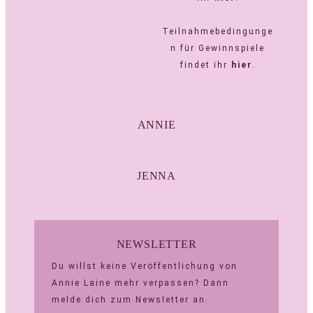
Teilnahmebedingunge
n für Gewinnspiele
findet ihr
hier
.
ANNIE
JENNA
NEWSLETTER
Du willst keine Veröffentlichung von
Annie Laine mehr verpassen? Dann
melde dich zum Newsletter an.