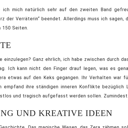
ich mich natürlich sehr auf den zweiten Band gefreu
rz der Verräterin“ beendet. Allerdings muss ich sagen, 
 150 Seiten.
HTE
 einzulegen? Ganz ehrlich, ich habe zwischen durch das
ag. Ich kann nicht den Finger drauf legen, was es gena
era etwas auf den Keks gegangen. Ihr Verhalten war für
h empfand ihre ständigen inneren Konflikte bezüglich 
bstlos und tragisch aufgefasst werden sollen. Zumindest 
NG UND KREATIVE IDEEN
eschichte. Das magische Wesen, das Zera zähmen sollt