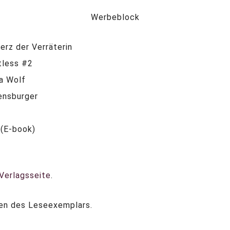
Werbeblock
erz der Verräterin
tless #2
ra Wolf
ensburger
 (E-book)
 Verlagsseite
.
len des Leseexemplars.