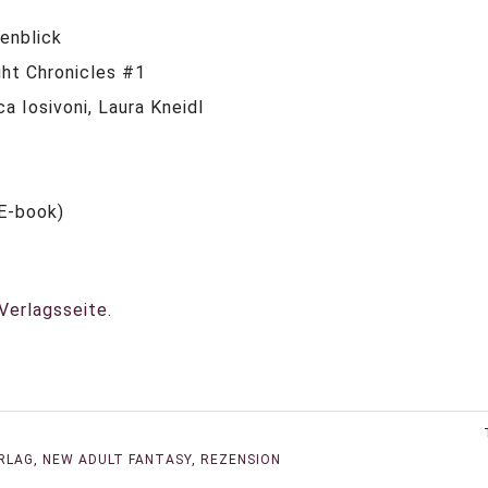
tenblick
ght Chronicles #1
ca Iosivoni, Laura Kneidl
(E-book)
 Verlagsseite
.
RLAG
,
NEW ADULT FANTASY
,
REZENSION