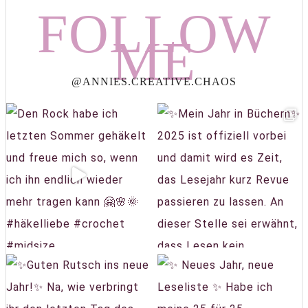
FOLLOW
ME
@ANNIES.CREATIVE.CHAOS