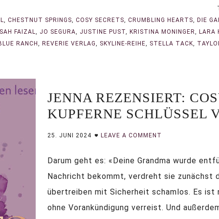
L
,
CHESTNUT SPRINGS
,
COSY SECRETS
,
CRUMBLING HEARTS
,
DIE G
SAH FAIZAL
,
JO SEGURA
,
JUSTINE PUST
,
KRISTINA MONINGER
,
LARA
BLUE RANCH
,
REVERIE VERLAG
,
SKYLINE-REIHE
,
STELLA TACK
,
TAYLO
JENNA REZENSIERT: COS
KUPFERNE SCHLÜSSEL 
25. JUNI 2024
LEAVE A COMMENT
Darum geht es: «Deine Grandma wurde entfüh
Nachricht bekommt, verdreht sie zunächst d
übertreiben mit Sicherheit schamlos. Es ist
ohne Vorankündigung verreist. Und außerdem