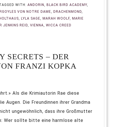
TAGGED WITH:
ANDORIN
,
BLACK BIRD ACADEMY
,
ARGOYLES VON NOTRE DAME
,
DRACHENMOND
,
 HOLTHAUS
,
LYLA SAGE
,
MARAH WOOLF
,
MARIE
R JENKINS REID
,
VIENNA
,
WICCA CREED
Y SECRETS – DER
VON FRANZI KOPKA
rt.» Als die Krimiautorin Rae diese
ie Augen. Die Freundinnen ihrer Grandma
 nicht ungewöhnlich, dass ihre Großmutter
: Wer sollte bitte eine harmlose alte