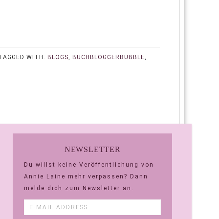
TAGGED WITH:
BLOGS
,
BUCHBLOGGERBUBBLE
,
NEWSLETTER
Du willst keine Veröffentlichung von
Annie Laine mehr verpassen? Dann
melde dich zum Newsletter an.