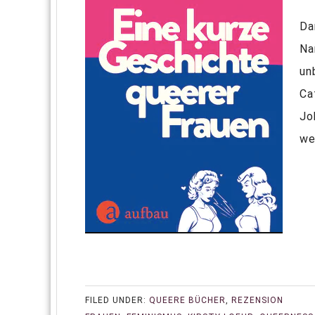
Da
Na
un
Ca
Jo
we
FILED UNDER:
QUEERE BÜCHER
,
REZENSION