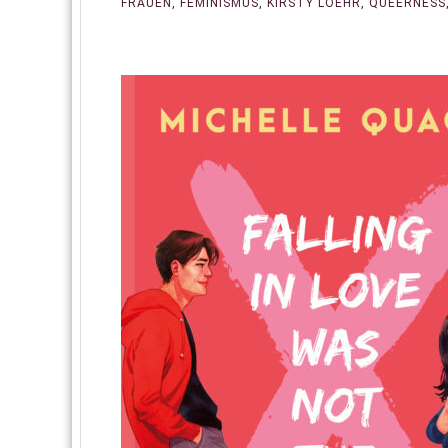
FRAUEN
,
FEMINISMUS
,
KIRSTY LOEHR
,
QUEERNESS