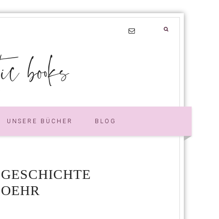
 books
UNSERE BÜCHER
BLOG
E GESCHICHTE
LOEHR