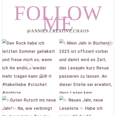
FOLLOW
ME
@ANNIES.CREATIVE.CHAOS