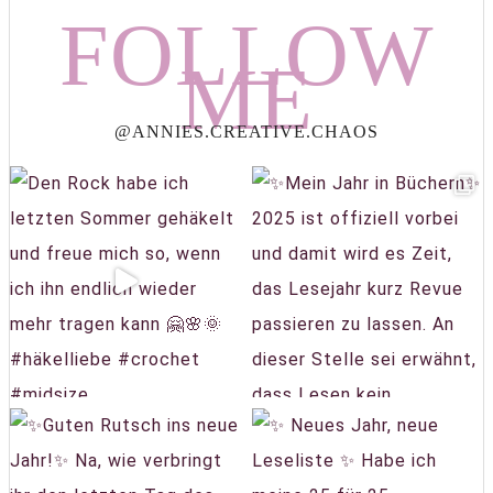
FOLLOW
ME
@ANNIES.CREATIVE.CHAOS