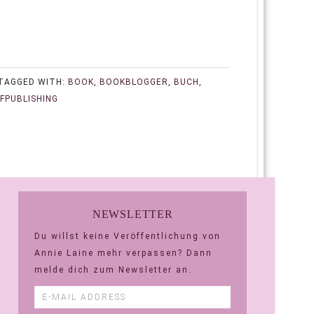
TAGGED WITH:
BOOK
,
BOOKBLOGGER
,
BUCH
,
FPUBLISHING
NEWSLETTER
Du willst keine Veröffentlichung von
Annie Laine mehr verpassen? Dann
melde dich zum Newsletter an.