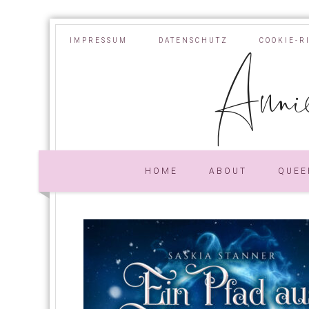
IMPRESSUM
DATENSCHUTZ
COOKIE-R
Annie
HOME
ABOUT
QUEE