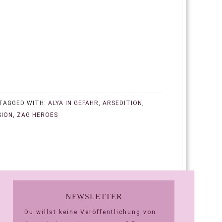
TAGGED WITH:
ALYA IN GEFAHR
,
ARSEDITION
,
SION
,
ZAG HEROES
NEWSLETTER
Du willst keine Veröffentlichung von