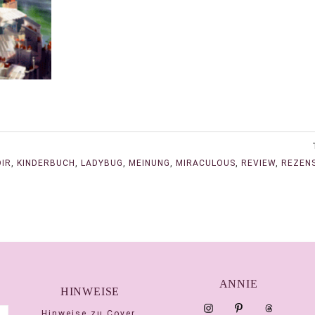
OIR
,
KINDERBUCH
,
LADYBUG
,
MEINUNG
,
MIRACULOUS
,
REVIEW
,
REZEN
ANNIE
HINWEISE
Hinweise zu Cover,