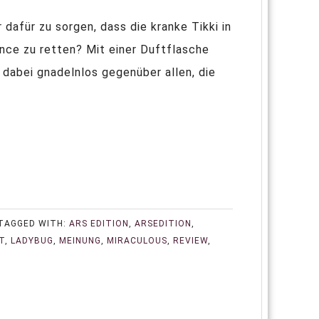
afür zu sorgen, dass die kranke Tikki in
ance zu retten? Mit einer Duftflasche
 dabei gnadelnlos gegenüber allen, die
TAGGED WITH:
ARS EDITION
,
ARSEDITION
,
T
,
LADYBUG
,
MEINUNG
,
MIRACULOUS
,
REVIEW
,