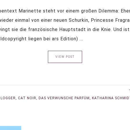
ntext Marinette steht vor einem großen Dilemma: Eher d
ieder einmal von einer neuen Schurkin, Princesse Fragr
gt sie die französische Hauptstadt in die Knie. Und ist
ldcopyright liegen bei ars Edition) ...
VIEW POST
BLOGGER
,
CAT NOIR
,
DAS VERWUNSCHE PARFÜM
,
KATHARINA SCHMID