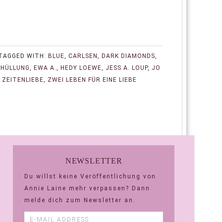
TAGGED WITH:
BLUE
,
CARLSEN
,
DARK DIAMONDS
,
HÜLLUNG
,
EWA A.
,
HEDY LOEWE
,
JESS A. LOUP
,
JO
,
ZEITENLIEBE
,
ZWEI LEBEN FÜR EINE LIEBE
NEWSLETTER
Du willst keine Veröffentlichung von
Annie Laine mehr verpassen? Dann
melde dich zum Newsletter an.