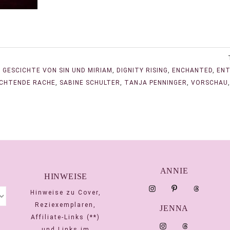
E GESCICHTE VON SIN UND MIRIAM
,
DIGNITY RISING
,
ENCHANTED
,
ENT
CHTENDE RACHE
,
SABINE SCHULTER
,
TANJA PENNINGER
,
VORSCHAU
ANNIE
HINWEISE
Hinweise zu Cover,
Reziexemplaren,
JENNA
Affiliate-Links (**)
und Links im