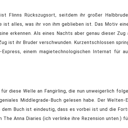
ist Flinns Rückszugsort, seitdem ihr großer Halbbrud
 ist alles, was ihr von ihm geblieben ist. Das Motiv ei
isine erkennen. Als eines Nachts aber genau dieser Zu
m Zug ist ihr Bruder verschwunden. Kurzentschlossen sprin
xpress, einem magietechnologischen Internat für au
ür diese Welle an Fangirling, die nun unweigerlich folgen
h geniales Middlegrade-Buch gelesen habe. Der Welten-
dem Buch ist eindeutig, dass es vorbei ist und die For
The Anna Diaries (ich verlinke ihre Rezension unten.) f