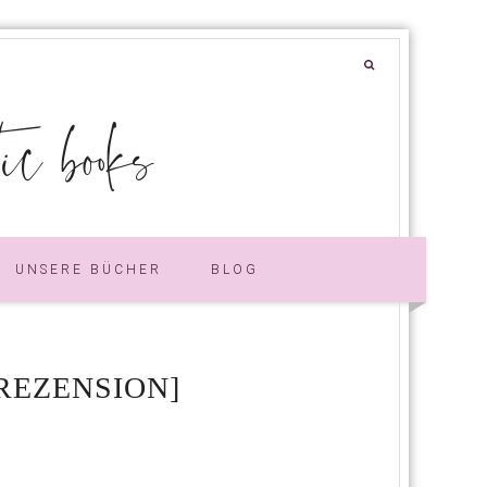
 books
UNSERE BÜCHER
BLOG
REZENSION]