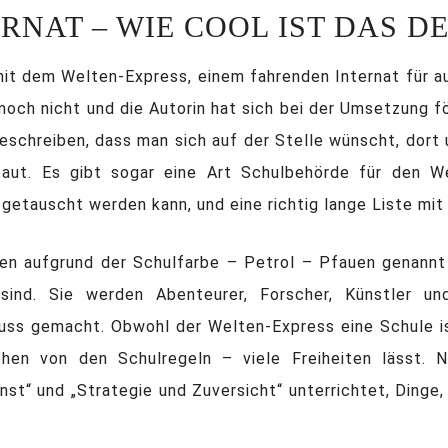
RNAT – WIE COOL IST DAS D
it dem Welten-Express, einem fahrenden Internat für au
ch nicht und die Autorin hat sich bei der Umsetzung fö
eschreiben, dass man sich auf der Stelle wünscht, dort 
ut. Es gibt sogar eine Art Schulbehörde für den We
getauscht werden kann, und eine richtig lange Liste mit
n aufgrund der Schulfarbe – Petrol – Pfauen genannt un
ind. Sie werden Abenteurer, Forscher, Künstler und
uss gemacht. Obwohl der Welten-Express eine Schule is
en von den Schulregeln – viele Freiheiten lässt. No
t“ und „Strategie und Zuversicht“ unterrichtet, Dinge,