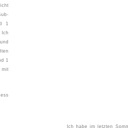
icht
Sub-
nd 1
 Ich
 und
lten
nd 1
 mit
ness
Ich habe im letzten Somm