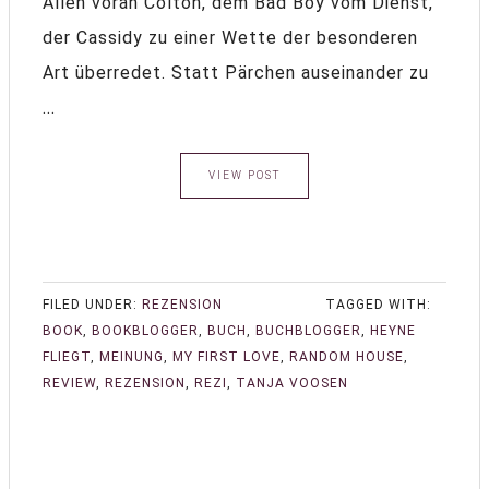
Allen voran Colton, dem Bad Boy vom Dienst,
der Cassidy zu einer Wette der besonderen
Art überredet. Statt Pärchen auseinander zu
...
VIEW POST
FILED UNDER:
REZENSION
TAGGED WITH:
BOOK
,
BOOKBLOGGER
,
BUCH
,
BUCHBLOGGER
,
HEYNE
FLIEGT
,
MEINUNG
,
MY FIRST LOVE
,
RANDOM HOUSE
,
REVIEW
,
REZENSION
,
REZI
,
TANJA VOOSEN