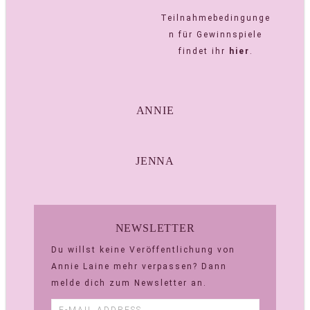
Teilnahmebedingunge
n für Gewinnspiele
findet ihr
hier
.
ANNIE
JENNA
NEWSLETTER
Du willst keine Veröffentlichung von
Annie Laine mehr verpassen? Dann
melde dich zum Newsletter an.