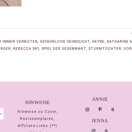
R IMMER VERBOTEN
,
GEFÄHRLICHE SEHNSUCHT
,
HEYNE
,
KATHARINE 
URGER
,
REBECCA SKY
,
SPIEL DER GEGENWART
,
STURMTOCHTER
,
VOR
ANNIE
HINWEISE
Hinweise zu Cover,
Reziexemplaren,
JENNA
Affiliate-Links (**)