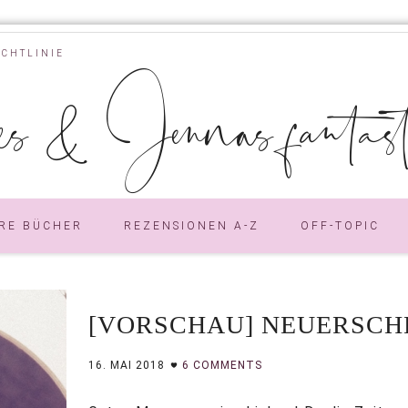
ICHTLINIE
s & Jennas fantastic
RE BÜCHER
REZENSIONEN A-Z
OFF-TOPIC
[VORSCHAU] NEUERSCHE
16. MAI 2018
6 COMMENTS