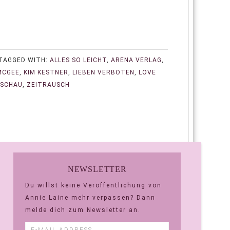
TAGGED WITH:
ALLES SO LEICHT
,
ARENA VERLAG
,
MCGEE
,
KIM KESTNER
,
LIEBEN VERBOTEN
,
LOVE
SCHAU
,
ZEITRAUSCH
NEWSLETTER
Du willst keine Veröffentlichung von
Annie Laine mehr verpassen? Dann
melde dich zum Newsletter an.