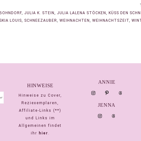
 BOHNDORF
,
JULIA K. STEIN
,
JULIA LALENA STÖCKEN
,
KÜSS DEN SCH
SKIA LOUIS
,
SCHNEEZAUBER
,
WEIHNACHTEN
,
WEIHNACHTSZEIT
,
WIN
ANNIE
HINWEISE
Hinweise zu Cover,
Reziexemplaren,
JENNA
Affiliate-Links (**)
und Links im
Allgemeinen findet
ihr
hier
.