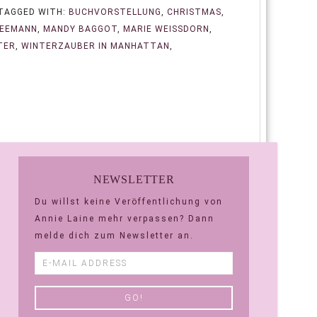
TAGGED WITH:
BUCHVORSTELLUNG
,
CHRISTMAS
,
NEEMANN
,
MANDY BAGGOT
,
MARIE WEISSDORN
,
TER
,
WINTERZAUBER IN MANHATTAN
,
NEWSLETTER
Du willst keine Veröffentlichung von
Annie Laine mehr verpassen? Dann
melde dich zum Newsletter an.