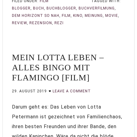
FILED UNDER:
FILM
TAGGED WITH:
BLOGGER
,
BUCH
,
BUCHBLOGGER
,
BUCHVERFILMUNG
,
DEM HORIZONT SO NAH
,
FILM
,
KINO
,
MEINUNG
,
MOVIE
,
REVIEW
,
REZENSION
,
REZI
MEIN LOTTA LEBEN –
ALLES BINGO MIT
FLAMINGO [FILM]
29. AUGUST 2019
LEAVE A COMMENT
Darum geht es: Das Leben von Lotta
Petermann ist gezeichnet von Familienchaos,
ihren besten Freunden und ihrer Bande, den
wilden Kaninchen. Wäre da nicht die blöde