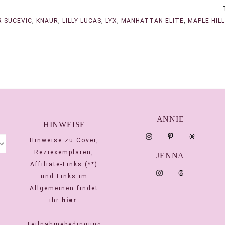
R SUCEVIC
,
KNAUR
,
LILLY LUCAS
,
LYX
,
MANHATTAN ELITE
,
MAPLE HIL
ANNIE
HINWEISE
Hinweise zu Cover,
Reziexemplaren,
JENNA
Affiliate-Links (**)
und Links im
Allgemeinen findet
ihr
hier
.
Teilnahmebedingung