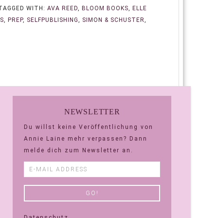
TAGGED WITH:
AVA REED
,
BLOOM BOOKS
,
ELLE
LS
,
PREP
,
SELFPUBLISHING
,
SIMON & SCHUSTER
,
NEWSLETTER
Du willst keine Veröffentlichung von
Annie Laine mehr verpassen? Dann
melde dich zum Newsletter an.
Datenschutz