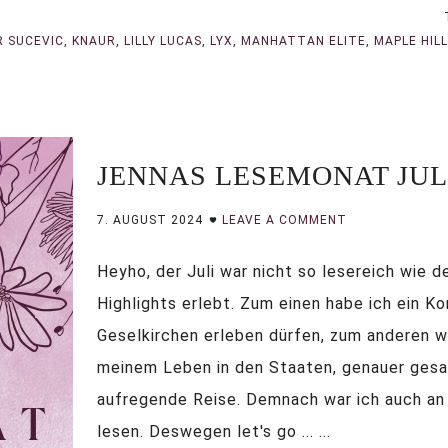
R SUCEVIC
,
KNAUR
,
LILLY LUCAS
,
LYX
,
MANHATTAN ELITE
,
MAPLE HIL
JENNAS LESEMONAT JULI
7. AUGUST 2024
LEAVE A COMMENT
Heyho, der Juli war nicht so lesereich wie d
Highlights erlebt. Zum einen habe ich ein Ko
Geselkirchen erleben dürfen, zum anderen wa
meinem Leben in den Staaten, genauer gesag
aufregende Reise. Demnach war ich auch an 
lesen. Deswegen let's go ... ...