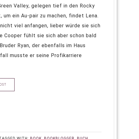
Green Valley, gelegen tief in den Rocky
 um ein Au-pair zu machen, findet Lena.
icht viel anfangen, lieber würde sie sich
 Cooper fühlt sie sich aber schon bald
 Bruder Ryan, der ebenfalls im Haus
ll musste er seine Profikarriere
OST
TAGGED WITH:
BOOK
,
BOOKBLOGGER
,
BUCH
,