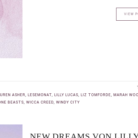
VIEW P
AUREN ASHER
,
LESEMONAT
,
LILLY LUCAS
,
LIZ TOMFORDE
,
MARAH WOO
ONE BEASTS
,
WICCA CREED
,
WINDY CITY
NEW DREAMS VON LILLY