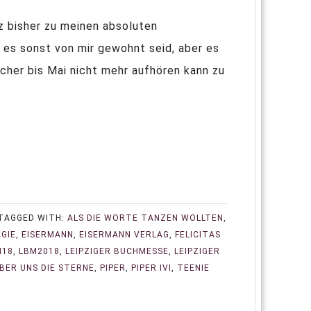
z bisher zu meinen absoluten
r es sonst von mir gewohnt seid, aber es
icher bis Mai nicht mehr aufhören kann zu
TAGGED WITH:
ALS DIE WORTE TANZEN WOLLTEN
,
AGIE
,
EISERMANN
,
EISERMANN VERLAG
,
FELICITAS
M18
,
LBM2018
,
LEIPZIGER BUCHMESSE
,
LEIPZIGER
ÜBER UNS DIE STERNE
,
PIPER
,
PIPER IVI
,
TEENIE