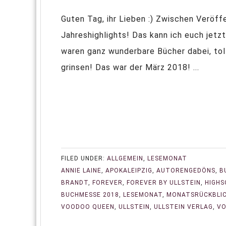
Guten Tag, ihr Lieben :) Zwischen Veröf
Jahreshighlights! Das kann ich euch jetzt
waren ganz wunderbare Bücher dabei, tolle
grinsen! Das war der März 2018! ...
FILED UNDER:
ALLGEMEIN
,
LESEMONAT
ANNIE LAINE
,
APOKALEIPZIG
,
AUTORENGEDÖNS
,
B
BRANDT
,
FOREVER
,
FOREVER BY ULLSTEIN
,
HIGHS
BUCHMESSE 2018
,
LESEMONAT
,
MONATSRÜCKBLI
VOODOO QUEEN
,
ULLSTEIN
,
ULLSTEIN VERLAG
,
VO