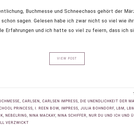
fentlichung, Buchmesse und Schneechaos gehört der Mär
 schon sagen. Gelesen habe ich zwar nicht so viel wie ih
 Erfahrungen und ich hatte so viel zu feiern, dass ich s
VIEW POST
UCHMESSE
,
CARLSEN
,
CARLSEN IMPRESS
,
DIE UNENDLICHKEIT DER M
CHOOL PRINCESS
,
I. REEN BOW
,
IMPRESS
,
JULIA BOHNDORF
,
LBM
,
LB
CK
,
NEBELRING
,
NINA MACKAY
,
NINA SCHIFFER
,
NUR DU UND ICH UND 
LL VERZWICKT