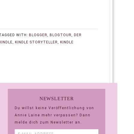
TAGGED WITH:
BLOGGER
,
BLOGTOUR
,
DER
KINDLE
,
KINDLE STORYTELLER
,
KINDLE
NEWSLETTER
Du willst keine Veröffentlichung von
Annie Laine mehr verpassen? Dann
melde dich zum Newsletter an.